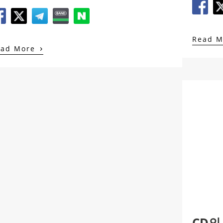
Read 
›
ead More
CD의 