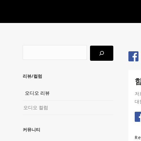
검
색
리뷰/컬럼
힘
오디오 리뷰
저
대
오디오 컬럼
커뮤니티
R