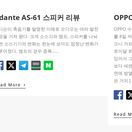
dante AS-61 스피커 리뷰
OPPO
디슨이 축음기를 발명한 이래로 오디오는 여러 발전
OPPO 
정을 거쳐 왔다. 크게 소스긱와 앰프, 스피커를 나눠
를 8일 
면 소스기기의 변화는 한눈에 보아도 엄청난 변화가
으니 거의
루어졌다. 앰프의 경우 증폭……
로이달 
있어서 그
보다 세
면에 방열
은 거의 [
›
ead More
Read 