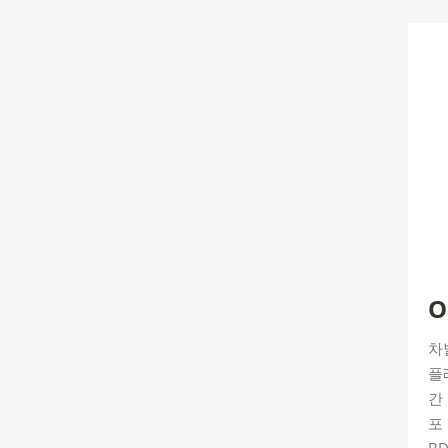
O
차
플
간
포