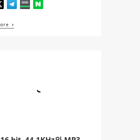
›
More
16 bit, 44.1KHz와 MP3 …