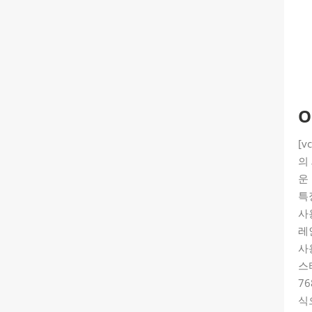
O
[v
의
운
특징
사
레
사
스
76
식