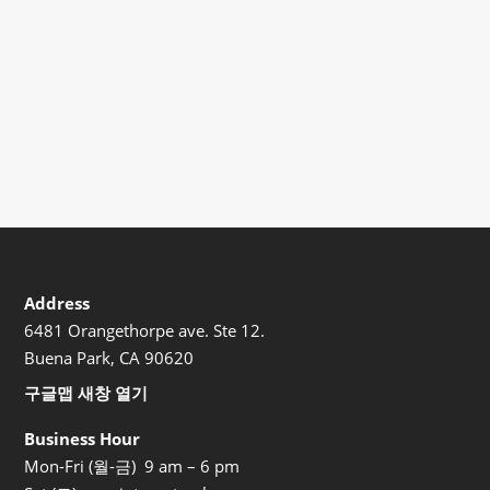
20/20
Address
6481 Orangethorpe ave. Ste 12.
Buena Park, CA 90620
구글맵 새창 열기
Business Hour
Mon-Fri (월-금) 9 am – 6 pm