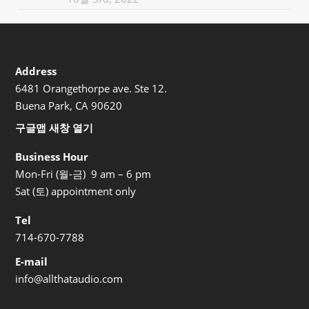
Address
6481 Orangethorpe ave. Ste 12.
Buena Park, CA 90620
구글맵 새창 열기
Business Hour
Mon-Fri (월-금) 9 am – 6 pm
Sat (토) appointment only
Tel
714-670-7788
E-mail
info@allthataudio.com